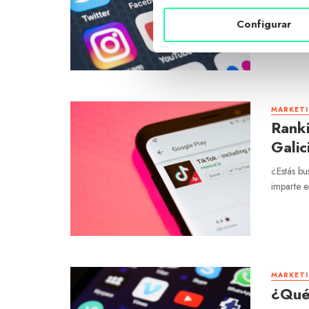
Galic
Configurar
El Market
Internet 
MARKETI
Ranki
Galic
¿Estás bu
imparte e
MARKETI
¿Qué 