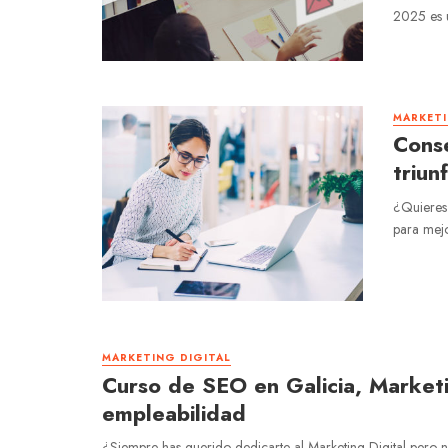
2025 es u
MARKETI
Conse
triun
¿Quieres 
para mejo
MARKETING DIGITAL
Curso de SEO en Galicia, Market
empleabilidad
¿Siempre has querido dedicarte al Marketing Digital pero n