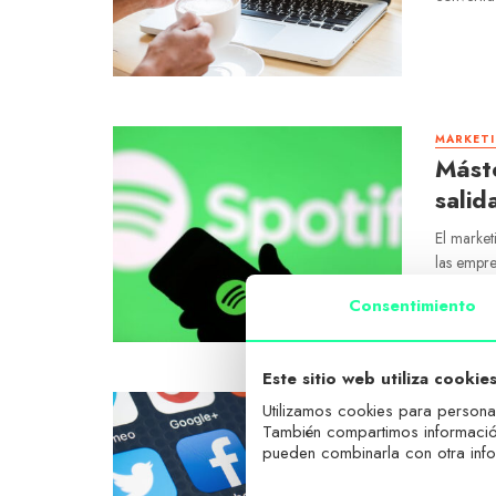
MARKETI
Máste
salid
El market
las empre
Consentimiento
Este sitio web utiliza cookie
MARKETI
Utilizamos cookies para personal
Un Má
También compartimos información
pueden combinarla con otra info
que n