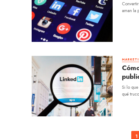
Convertir
aman la p
MARKETI
Cómo 
publi
Si lo que
qué truco
Posts
1