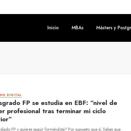
Inicio
MBAs
Másters y Postg
NG DIGITAL
sgrado FP se estudia en EBF: “nivel de
r profesional tras terminar mi ciclo
ior”
diado FP y quieres seguir formándote? Por supuesto que sí. Sabes que