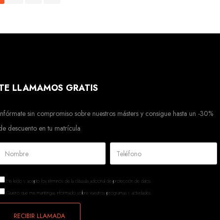
TE LLAMAMOS GRATIS
Infórmate sin compromiso sobre nuestros másters y consigue hasta un -30%
de descuento en tu matrícula
He leído y acepto los términos de la
cláusula adicional de protección de datos.
Quiero que me mantengas informado sobre vuestros programas y actividades.
RECIBIR LLAMADA