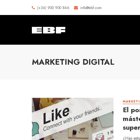
(+34) 900 900 846
info@ebf.com
MARKETING DIGITAL
MARKETI
El po
máste
super
¿Has estu