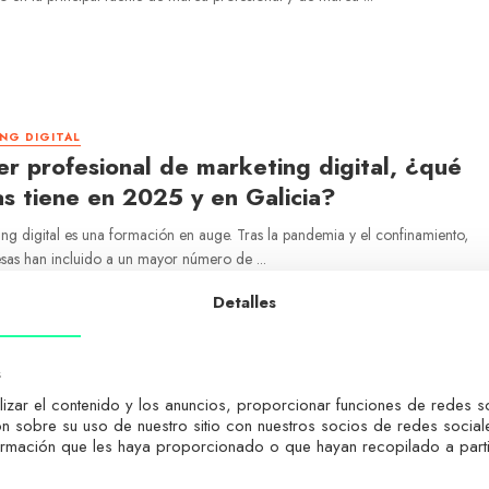
NG DIGITAL
r profesional de marketing digital, ¿qué
as tiene en 2025 y en Galicia?
ing digital es una formación en auge. Tras la pandemia y el confinamiento,
sas han incluido a un mayor número de ...
Detalles
s
NG DIGITAL
izar el contenido y los anuncios, proporcionar funciones de redes soc
ster presencial en Marketing Digital es lo
 sobre su uso de nuestro sitio con nuestros socios de redes sociales
rmación que les haya proporcionado o que hayan recopilado a partir
ecesitas para empezar a trabajar en