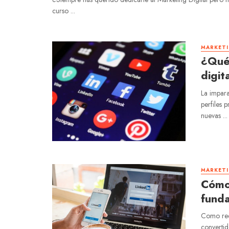
curso ...
MARKETI
¿Qué 
digit
La impara
perfiles 
nuevas ...
MARKETI
Cómo 
funda
Como red 
convertid