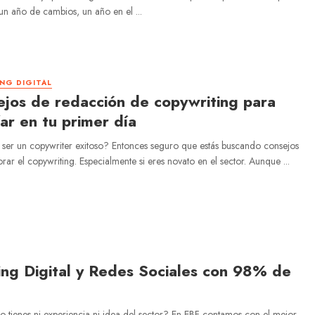
n año de cambios, un año en el ...
NG DIGITAL
jos de redacción de copywriting para
far en tu primer día
ser un copywriter exitoso? Entonces seguro que estás buscando consejos
rar el copywriting. Especialmente si eres novato en el sector. Aunque ...
ing Digital y Redes Sociales con 98% de
o tienes ni experiencia ni idea del sector? En EBF contamos con el mejor