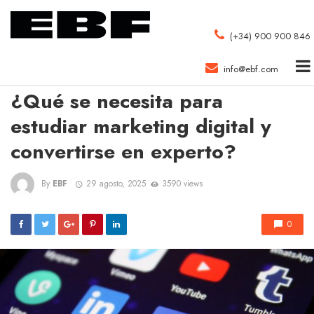
(+34) 900 900 846
info@ebf.com
MARKETING DIGITAL
¿Qué se necesita para
estudiar marketing digital y
convertirse en experto?
By
EBF
29 agosto, 2025
3590 views
0