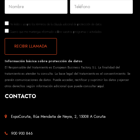
He leído y acepto los términos de la
cláusula adicional de protección de datos.
Quiero que me mantengas informado sobre vuestros programas y actividades.
RECIBIR LLAMADA
Información básica sobre protección de datos
El Responsable del tratamiento es European Business Factory, S.L. La finalidad del
tratamiento es atender tu consulta. La base legal del tratamiento es el consentimiento. Se
prevén comunicaciones de datos. Puede acceder, rectificar y suprimir los datos y ejercer
otros derechos según información adicional que puede consultar
aquí
.
CONTACTO
ExpoCoruña, Rúa Mendaña de Neyra, 2, 15008 A Coruña
900 900 846