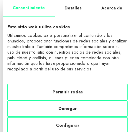
Consentimiento
Detalles
Acerca de
Este sitio web utiliza cookies
Utilizamos cookies para personalizar el contenido y los
anuncios, proporcionar funciones de redes sociales y analizar
MBA – Su significado, qué es y por qué estudiarlo si
nuestro tráfico. También compartimos información sobre su
has hecho un grado en economía o empresa
uso de nuestro sitio con nuestros socios de redes sociales,
publicidad y análisis, quienes pueden combinarla con otra
PREVIOUS ARTICLE
información que les haya proporcionado o que hayan
recopilado a partir del uso de sus servicios.
Permitir todas
Denegar
Para qué sirve el liderazgo y cómo convertirse en el
líder de un equipo.
Configurar
NEXT ARTICLE