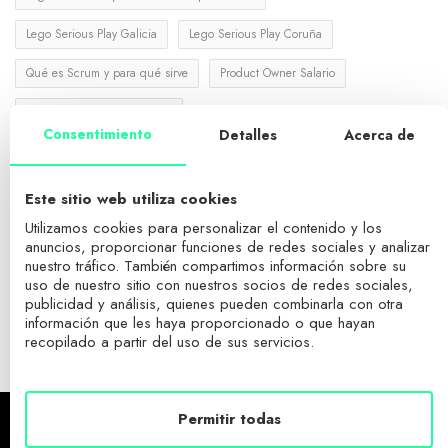
Lego Serious Play Galicia
Lego Serious Play Coruña
Qué es Scrum y para qué sirve
Product Owner Salario
Master baratos en A Coruña
Consentimiento
Detalles
Acerca de
Este sitio web utiliza cookies
FACEBOOK
Utilizamos cookies para personalizar el contenido y los
anuncios, proporcionar funciones de redes sociales y analizar
YOUTUBE
nuestro tráfico. También compartimos información sobre su
uso de nuestro sitio con nuestros socios de redes sociales,
publicidad y análisis, quienes pueden combinarla con otra
información que les haya proporcionado o que hayan
LINKEDIN
recopilado a partir del uso de sus servicios.
Permitir todas