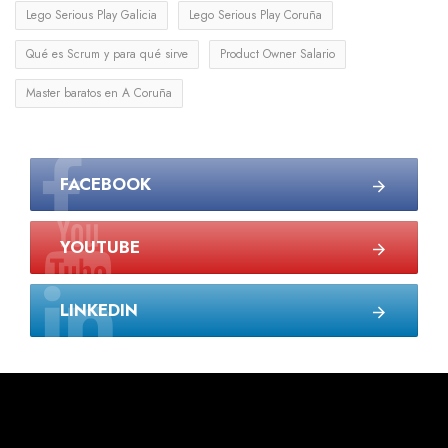
Lego Serious Play Galicia
Lego Serious Play Coruña
Qué es Scrum y para qué sirve
Product Owner Salario
Master baratos en A Coruña
FACEBOOK
YOUTUBE
LINKEDIN