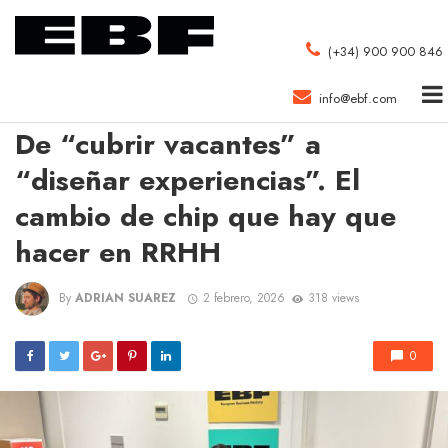
(+34) 900 900 846
info@ebf.com
EBF
De “cubrir vacantes” a
“diseñar experiencias”. El
cambio de chip que hay que
hacer en RRHH
By
ADRIAN SUAREZ
2 febrero, 2026
318 views
0