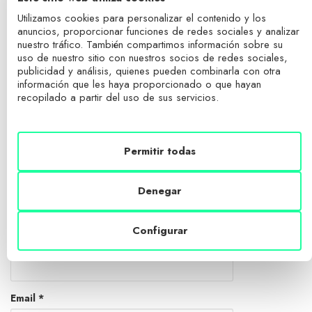
Social connect:
Utilizamos cookies para personalizar el contenido y los
anuncios, proporcionar funciones de redes sociales y analizar
Tu dirección de correo electrónico no será publicada.
Los campos
nuestro tráfico. También compartimos información sobre su
obligatorios están marcados con
*
uso de nuestro sitio con nuestros socios de redes sociales,
publicidad y análisis, quienes pueden combinarla con otra
Comentario
información que les haya proporcionado o que hayan
recopilado a partir del uso de sus servicios.
Permitir todas
Denegar
Configurar
Name
*
Email
*