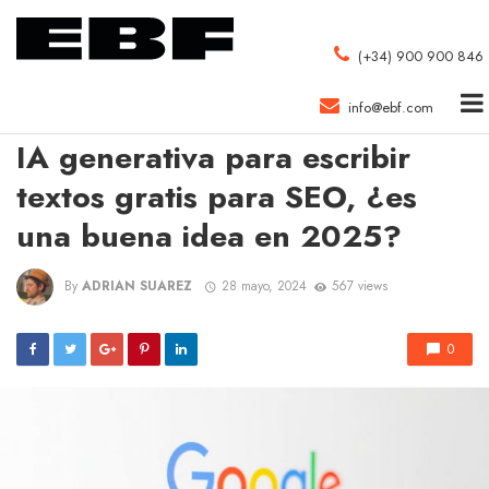
(+34) 900 900 846
info@ebf.com
EBF
IA generativa para escribir
textos gratis para SEO, ¿es
una buena idea en 2025?
By
ADRIAN SUAREZ
28 mayo, 2024
567 views
0