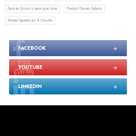
Qué es Scrum y para qué sirve
Product Owner Salario
Master baratos en A Coruña
FACEBOOK
YOUTUBE
LINKEDIN