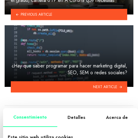
el grado, carrera o FP en A Coruña que necesitas
PREVIOUS ARTICLE
¿Hay que saber programar para hacer marketing digital,
SEO, SEM o redes sociales?
NEXT ARTICLE
COMENTARIOS
Consentimiento
Detalles
Acerca de
DEJA UN COMENTARIO
Este sitio web utiliza cookies