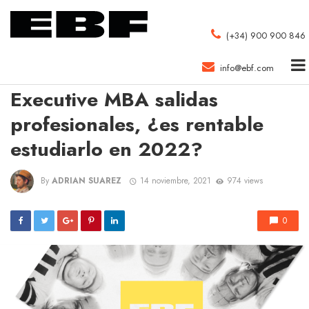
(+34) 900 900 846
info@ebf.com
MEJOR MÁSTER MARKETING DIGITAL DE A CORUÑA 2021
Executive MBA salidas
profesionales, ¿es rentable
estudiarlo en 2022?
By
ADRIAN SUAREZ
14 noviembre, 2021
974 views
0