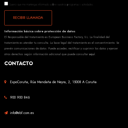
Quiero que me mantengas informado sobre vuestros programas y actividades.
RECIBIR LLAMADA
Información básica sobre protección de datos
El Responsable del tratamiento es European Business Factory, S.L. La finalidad del
tratamiento es atender tu consulta. La base legal del tratamiento es el consentimiento. Se
prevén comunicaciones de datos. Puede acceder, rectificar y suprimir los datos y ejercer
otros derechos según información adicional que puede consultar
aquí
.
CONTACTO
ExpoCoruña, Rúa Mendaña de Neyra, 2, 15008 A Coruña
900 900 846
info@ebf.com.es