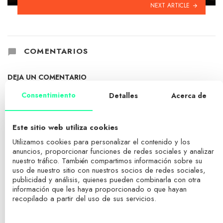
NEXT ARTICLE
COMENTARIOS
DEJA UN COMENTARIO
Social connect:
Consentimiento
Detalles
Acerca de
Tu dirección de correo electrónico no será publicada.
Los campos
obligatorios están marcados con
*
Este sitio web utiliza cookies
Comentario
Utilizamos cookies para personalizar el contenido y los
anuncios, proporcionar funciones de redes sociales y analizar
nuestro tráfico. También compartimos información sobre su
uso de nuestro sitio con nuestros socios de redes sociales,
publicidad y análisis, quienes pueden combinarla con otra
información que les haya proporcionado o que hayan
recopilado a partir del uso de sus servicios.