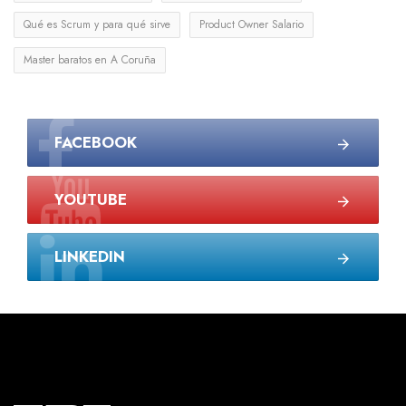
Qué es Scrum y para qué sirve
Product Owner Salario
Master baratos en A Coruña
FACEBOOK
YOUTUBE
LINKEDIN