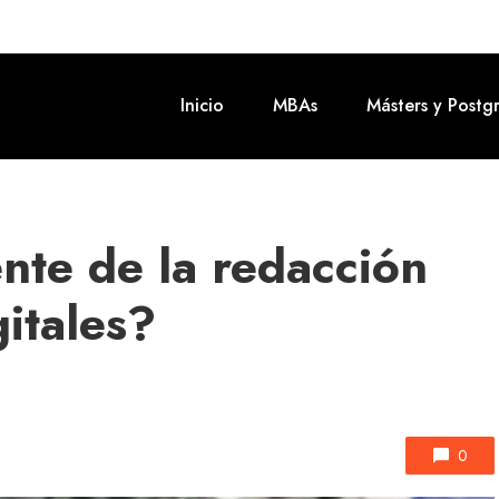
Inicio
MBAs
Másters y Postg
ente de la redacción
itales?
0