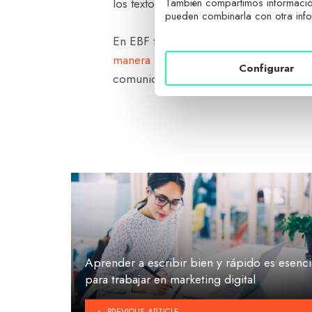
También compartimos información
los textos, pero luego desarrollarlos de
pueden combinarla con otra info
En EBF tratamos de esta forma la for
manera en la que afecta a Google
y a o
Configurar
comunicación.
Aprender a escribir bien y rápido es esenci
para trabajar en marketing digital
PREVIOUS ARTICLE