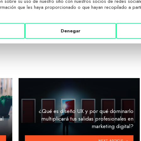
 sobre su uso de nuestro sitio con nuestros socios de redes sociales
 forma manual, pare evitarse sustos en el futuro.
rmación que les haya proporcionado o que hayan recopilado a partir
mación en IA. La enseñamos,
pero relacionada con la
tros elementos del marketing digital y la
Denegar
¿Qué es diseño UX y por qué dominarlo
al
multiplicará tus salidas profesionales en
marketing digital?
NEXT ARTICLE