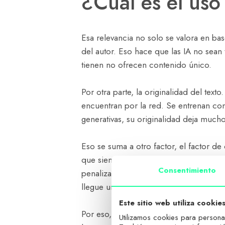
¿Cuál es el uso
Esa relevancia no solo se valora en base
del autor. Eso hace que las IA no sean 
tienen no ofrecen contenido único.
Por otra parte, la originalidad del tex
encuentran por la red. Se entrenan con
generativas, su originalidad deja much
Eso se suma a otro factor, el factor d
que siempre hay cierto factor de copi
Consentimiento
penalización que Google aplica a esto
llegue un cambio de algoritmo que sí 
Este sitio web utiliza cookie
Por eso, es conveniente que las IA se 
Utilizamos cookies para personal