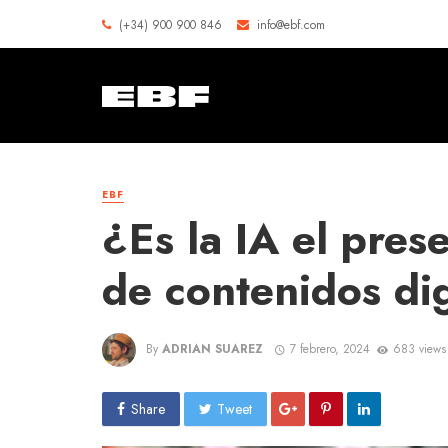
(+34) 900 900 846
info@ebf.com
EBF
¿Es la IA el pres
de contenidos dig
By
ADRIAN SUAREZ
7 febrero, 2024
683 views
Share
Tweet