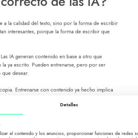
 correcto de las IA?
 a la calidad del texto, sino por la forma de escribir
tan interesantes, porque la forma de escribir que
to. Las IA generan contenido en base a otro que
 la ya escrito. Pueden entrenarse, pero por ser
o que desear.
e copia. Entrenarse con contenido ya hecho implica
a.
Google penaliza la copia
. Ahora mismo, la
Detalles
s contenidos no es muy alto, pero se espera que
sea más duro.
s
usen para recabar datos, para generar prototipos de
izar el contenido y los anuncios, proporcionar funciones de redes soc