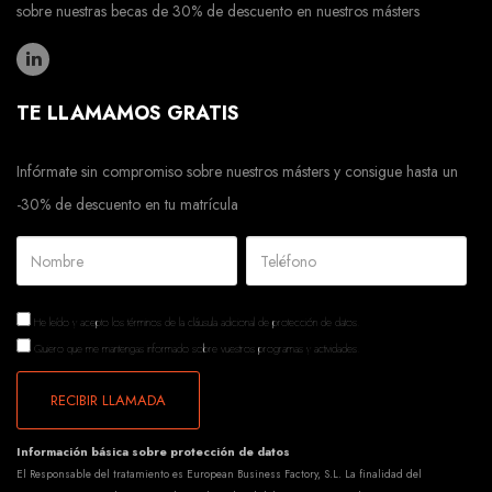
sobre nuestras becas de 30% de descuento en nuestros másters
TE LLAMAMOS GRATIS
Infórmate sin compromiso sobre nuestros másters y consigue hasta un
-30% de descuento en tu matrícula
He leído y acepto los términos de la
cláusula adicional de protección de datos.
Quiero que me mantengas informado sobre vuestros programas y actividades.
RECIBIR LLAMADA
Información básica sobre protección de datos
El Responsable del tratamiento es European Business Factory, S.L. La finalidad del