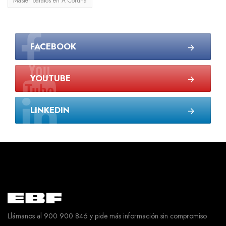
Master baratos en A Coruña
FACEBOOK
YOUTUBE
LINKEDIN
Llámanos al 900 900 846 y pide más información sin compromiso