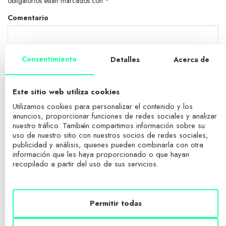
obligatorios están marcados con
*
Comentario
Consentimiento
Detalles
Acerca de
Este sitio web utiliza cookies
Utilizamos cookies para personalizar el contenido y los
anuncios, proporcionar funciones de redes sociales y analizar
nuestro tráfico. También compartimos información sobre su
uso de nuestro sitio con nuestros socios de redes sociales,
publicidad y análisis, quienes pueden combinarla con otra
Name
*
información que les haya proporcionado o que hayan
recopilado a partir del uso de sus servicios.
Email
*
Permitir todas
Website