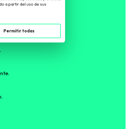
dad académica (PDAs).
 a partir del uso de sus
Permitir todas
.
.
ente.
o.