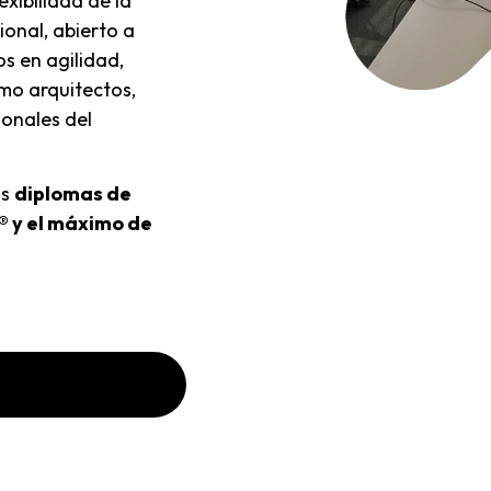
xibilidad de la
ional, abierto a
os en agilidad,
omo arquitectos,
ionales del
os
diplomas de
® y el máximo de