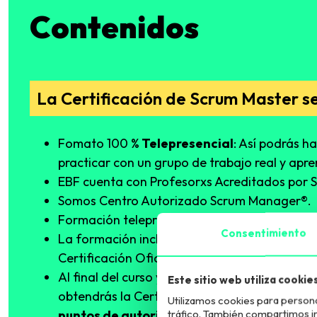
Contenidos
La Certificación de Scrum Master se
Fomato 100 %
Telepresencial
: Así podrás h
practicar con un grupo de trabajo real y apr
EBF cuenta con Profesorxs Acreditados por
Somos Centro Autorizado Scrum Manager®.
Formación telepresencial de 16 Horas lectivas
Consentimiento
La formación incluye el examen OFICIAL par
Certificación Oficial.
Al final del curso y superando los ejercicios 
Este sitio web utiliza cookie
obtendrás la Certificación Oficial Scrum Ma
Utilizamos cookies para persona
tráfico. También compartimos inf
puntos de autoridad académica (PDAs).