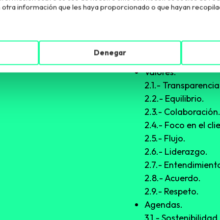
puntos de autori
otra información que les haya proporcionado o que hayan recopilado
Estructura:
Denegar
¿Qué es Kanban?
e lo componen.
Valores.
2.1.- Transparencia
2.2.- Equilibrio.
2.3.- Colaboración
2.4.- Foco en el cli
2.5.- Flujo.
2.6.- Liderazgo.
2.7.- Entendimient
2.8.- Acuerdo.
2.9.- Respeto.
Agendas.
3.1.- Sostenibilidad.