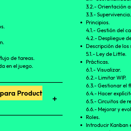
3.2.- Orientación al
3.3.- Supervivencia
Principios.
s.
4.1.- Gestión del c
4.2.- Despliegue de
n.
Descripción de los 
5.1.- Ley de Little.
lujo de tareas.
Prácticas.
a en el juego.
6.1.- Visualizar.
6.2.- Limitar WIP.
6.3.- Gestionar el f
 para Product
6.4.- Hacer explícit
6.5.- Circuitos de 
6.6.- Mejorar y evo
Roles.
Introducir Kanban 