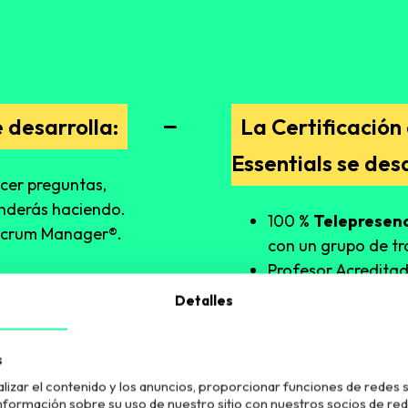
 desarrolla:
La Certificación
Essentials se desa
acer preguntas,
enderás haciendo.
100 %
Telepresenc
 Scrum Manager®.
con un grupo de tr
Profesor Acredita
.
Manager.
Detalles
a obtener la
10 Horas lectivas.
Certificación Ofici
de capacitación,
s
Al final del curso 
nager equivalente a
150
lizar el contenido y los anuncios, proporcionar funciones de redes s
obtendrás la Certi
ormación sobre su uso de nuestro sitio con nuestros socios de redes 