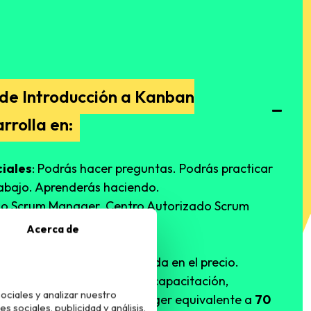
 de Introducción a Kanban
rrolla en:
iales
: Podrás hacer preguntas. Podrás practicar
abajo. Aprenderás haciendo.
do Scrum Manager. Centro Autorizado Scrum
Acerca de
al de Scrum Manager® incluida en el precio.
y superando los ejercicios de capacitación,
ociales y analizar nuestro
ficación Oficial Scrum Manager equivalente a
70
sociales, publicidad y análisis,