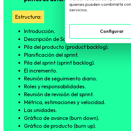
quienes pueden combinarla con 
servicios.
Estructura:
Introducción.
Configurar
Descripción de Scrum y de los elementos qu
Pila del producto (product backlog).
Planificación del sprint.
Pila del sprint (sprint backlog).
El incremento.
Reunión de seguimiento diario.
Roles y responsabilidades.
Reunión de revisión del sprint.
Métrica, estimaciones y velocidad.
Las unidades.
Gráfico de avance (burn down).
Gráfico de producto (burn up).