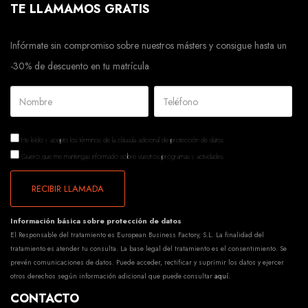
TE LLAMAMOS GRATIS
Infórmate sin compromiso sobre nuestros másters y consigue hasta un
-30% de descuento en tu matrícula
He leído y acepto los términos de la
cláusula adicional de protección de datos.
Quiero que me mantengas informado sobre vuestros programas y actividades.
RECIBIR LLAMADA
Información básica sobre protección de datos
El Responsable del tratamiento es European Business Factory, S.L. La finalidad del
tratamiento es atender tu consulta. La base legal del tratamiento es el consentimiento. Se
prevén comunicaciones de datos. Puede acceder, rectificar y suprimir los datos y ejercer
otros derechos según información adicional que puede consultar
aquí
.
CONTACTO