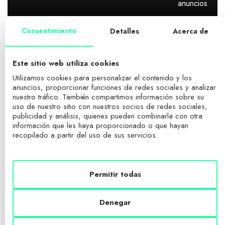
anuncios
NEXT ARTICLE
Consentimiento
Detalles
Acerca de
Este sitio web utiliza cookies
COMENTARIOS
Utilizamos cookies para personalizar el contenido y los
anuncios, proporcionar funciones de redes sociales y analizar
nuestro tráfico. También compartimos información sobre su
DEJA UN COMENTARIO
uso de nuestro sitio con nuestros socios de redes sociales,
Social connect:
publicidad y análisis, quienes pueden combinarla con otra
información que les haya proporcionado o que hayan
Tu dirección de correo electrónico no será publicada.
Los campos
recopilado a partir del uso de sus servicios.
obligatorios están marcados con
*
Comentario
Permitir todas
Denegar