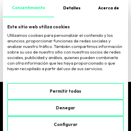
Consentimiento
Detalles
Acerca de
El Responsable del tratamiento es European Business Factory, S.L. La
finalidad del tratamiento es atender tu consulta. Puede acceder, rectificar y
suprimir los datos y ejercer otros derechos según información adicional
Este sitio web utiliza cookies
que puede consultar
aquí
.
Utilizamos cookies para personalizar el contenido y los
anuncios, proporcionar funciones de redes sociales y
Quiero estar informadx sobre vuestros programas y
analizar nuestro tráfico. También compartimos información
actividades
sobre su uso de nuestro sitio con nuestros socios de redes
sociales, publicidad y análisis, quienes pueden combinarla
con otra información que les haya proporcionado o que
hayan recopilado a partir del uso de sus servicios.
Permitir todas
Pide más info
Denegar
Llámanos:
900 900 846
Configurar