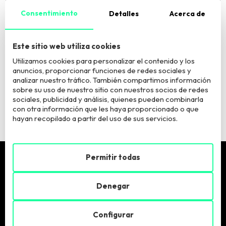
Consentimiento
Detalles
Acerca de
El Responsable del tratamiento es European Business Factory, S.L. La
finalidad del tratamiento es atender tu consulta. Puede acceder, rectificar y
suprimir los datos y ejercer otros derechos según información adicional
Este sitio web utiliza cookies
que puede consultar
aquí
.
Utilizamos cookies para personalizar el contenido y los
anuncios, proporcionar funciones de redes sociales y
Quiero estar informadx sobre vuestros programas y
analizar nuestro tráfico. También compartimos información
actividades
sobre su uso de nuestro sitio con nuestros socios de redes
sociales, publicidad y análisis, quienes pueden combinarla
con otra información que les haya proporcionado o que
hayan recopilado a partir del uso de sus servicios.
Permitir todas
Pide más info
Denegar
Llámanos:
900 900 846
Configurar