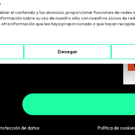
s
lizar el contenido y los anuncios, proporcionar funciones de redes s
El R
ormación sobre su uso de nuestro sitio con nuestros socios de redes 
fina
otra información que les haya proporcionado o que hayan recopilado
supr
que
a
Denegar
rotección de datos
Política de cookie