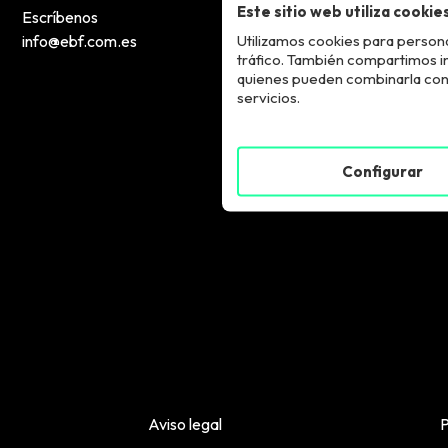
Este sitio web utiliza cookie
Escríbenos
Utilizamos cookies para persona
info@ebf.com.es
tráfico. También compartimos inf
quienes pueden combinarla con 
servicios.
Configurar
Aviso legal
P