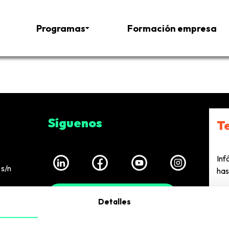
Programas
Formación empresa
Síguenos
T
Inf
s/n
has
European Business Factory
Detalles