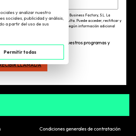
ociales y analizar nuestro
esponsable del tratamiento es European Business Factory, S.L. La
sociales, publicidad y análisis,
lidad del tratamiento es atender tu consulta. Puede acceder, rectificar y
 a partir del uso de sus
imir los datos y ejercer otros derechos según información adicional
 puede consultar
aquí
.
Quiero estar informadx sobre vuestros programas y
ctividades
Permitir todas
s
Condiciones generales de contratación