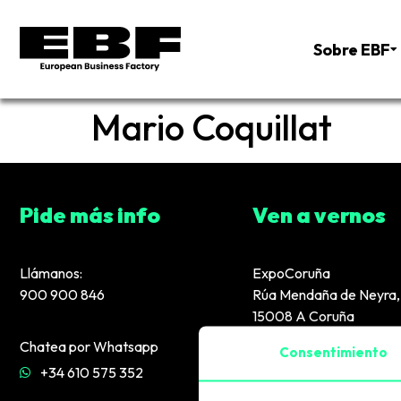
Sobre EBF
Mario Coquillat
Pide más info
Ven a vernos
Llámanos:
ExpoCoruña
900 900 846
Rúa Mendaña de Neyra, 
15008 A Coruña
Chatea por Whatsapp
Consentimiento
+34 610 575 352