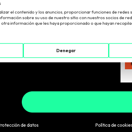
s
lizar el contenido y los anuncios, proporcionar funciones de redes s
El R
ormación sobre su uso de nuestro sitio con nuestros socios de redes 
fina
otra información que les haya proporcionado o que hayan recopilado
supr
que
a
Denegar
rotección de datos
Política de cookie