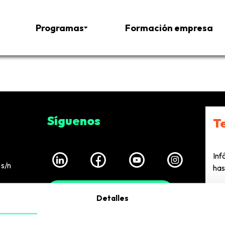
Programas
Formación empresa
Síguenos
T
Inf
s/n
has
European Business Factory
Detalles