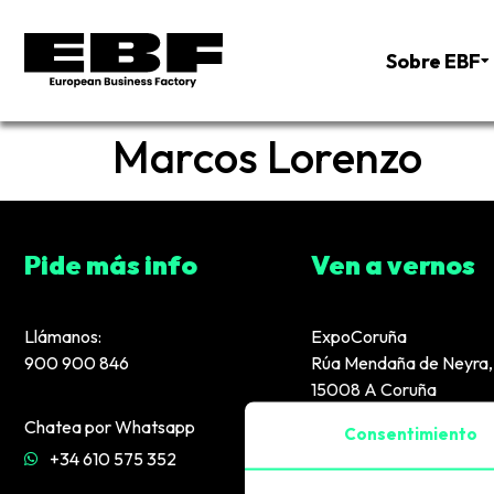
Sobre EBF
Marcos Lorenzo
Pide más info
Ven a vernos
Llámanos:
ExpoCoruña
900 900 846
Rúa Mendaña de Neyra, 
15008 A Coruña
Chatea por Whatsapp
Consentimiento
+34 610 575 352