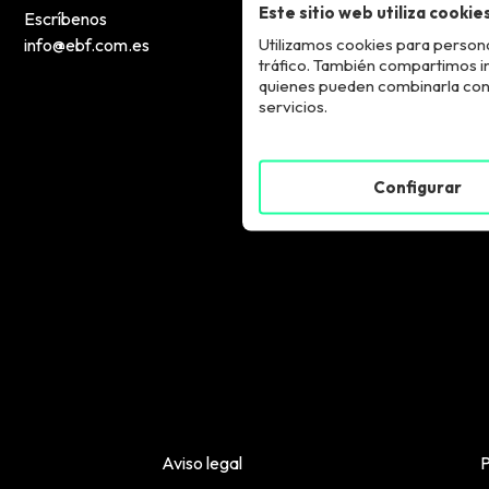
Este sitio web utiliza cookie
Escríbenos
Utilizamos cookies para persona
info@ebf.com.es
tráfico. También compartimos inf
quienes pueden combinarla con 
servicios.
Configurar
Aviso legal
P