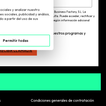
ociales y analizar nuestro
esponsable del tratamiento es European Business Factory, S.L. La
sociales, publicidad y análisis,
lidad del tratamiento es atender tu consulta. Puede acceder, rectificar y
 a partir del uso de sus
imir los datos y ejercer otros derechos según información adicional
 puede consultar
aquí
.
Quiero estar informadx sobre vuestros programas y
ctividades
Permitir todas
s
Condiciones generales de contratación