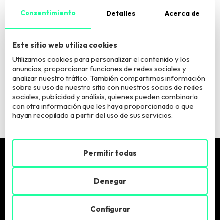
Consentimiento
Detalles
Acerca de
El Responsable del tratamiento es European Business Factory, S.L. La
finalidad del tratamiento es atender tu consulta. Puede acceder, rectificar y
suprimir los datos y ejercer otros derechos según información adicional
Este sitio web utiliza cookies
que puede consultar
aquí
.
Utilizamos cookies para personalizar el contenido y los
anuncios, proporcionar funciones de redes sociales y
Quiero estar informadx sobre vuestros programas y
analizar nuestro tráfico. También compartimos información
actividades
sobre su uso de nuestro sitio con nuestros socios de redes
sociales, publicidad y análisis, quienes pueden combinarla
con otra información que les haya proporcionado o que
hayan recopilado a partir del uso de sus servicios.
Permitir todas
Pide más info
Denegar
Llámanos:
900 900 846
Configurar