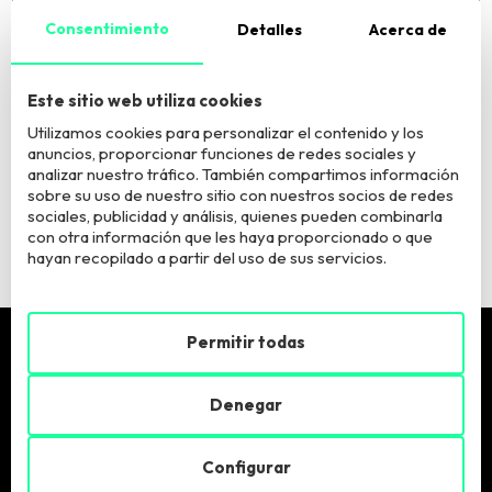
Consentimiento
Detalles
Acerca de
El Responsable del tratamiento es European Business Factory, S.L. La
finalidad del tratamiento es atender tu consulta. Puede acceder, rectificar y
suprimir los datos y ejercer otros derechos según información adicional
Este sitio web utiliza cookies
que puede consultar
aquí
.
Utilizamos cookies para personalizar el contenido y los
anuncios, proporcionar funciones de redes sociales y
Quiero estar informadx sobre vuestros programas y
analizar nuestro tráfico. También compartimos información
actividades
sobre su uso de nuestro sitio con nuestros socios de redes
sociales, publicidad y análisis, quienes pueden combinarla
con otra información que les haya proporcionado o que
hayan recopilado a partir del uso de sus servicios.
Permitir todas
Pide más info
Denegar
Llámanos:
900 900 846
Configurar