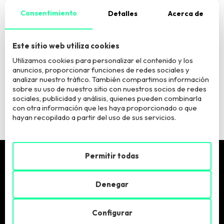
Consentimiento
Detalles
Acerca de
El Responsable del tratamiento es European Business Factory, S.L. La
finalidad del tratamiento es atender tu consulta. Puede acceder, rectificar y
suprimir los datos y ejercer otros derechos según información adicional
Este sitio web utiliza cookies
que puede consultar
aquí
.
Utilizamos cookies para personalizar el contenido y los
anuncios, proporcionar funciones de redes sociales y
Quiero estar informadx sobre vuestros programas y
analizar nuestro tráfico. También compartimos información
actividades
sobre su uso de nuestro sitio con nuestros socios de redes
sociales, publicidad y análisis, quienes pueden combinarla
con otra información que les haya proporcionado o que
hayan recopilado a partir del uso de sus servicios.
Permitir todas
Pide más info
Denegar
Llámanos:
900 900 846
Configurar