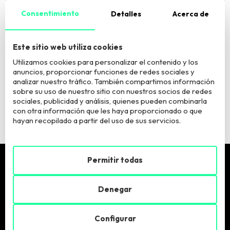
Consentimiento
Detalles
Acerca de
El Responsable del tratamiento es European Business Factory, S.L. La
finalidad del tratamiento es atender tu consulta. Puede acceder, rectificar y
suprimir los datos y ejercer otros derechos según información adicional
Este sitio web utiliza cookies
que puede consultar
aquí
.
Utilizamos cookies para personalizar el contenido y los
anuncios, proporcionar funciones de redes sociales y
Quiero estar informadx sobre vuestros programas y
analizar nuestro tráfico. También compartimos información
actividades
sobre su uso de nuestro sitio con nuestros socios de redes
sociales, publicidad y análisis, quienes pueden combinarla
con otra información que les haya proporcionado o que
hayan recopilado a partir del uso de sus servicios.
Permitir todas
Pide más info
Denegar
Llámanos:
900 900 846
Configurar