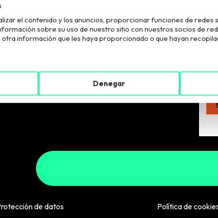
s
lizar el contenido y los anuncios, proporcionar funciones de redes s
El R
ormación sobre su uso de nuestro sitio con nuestros socios de redes 
fina
otra información que les haya proporcionado o que hayan recopilado
supr
que
a
Denegar
rotección de datos
Política de cookie