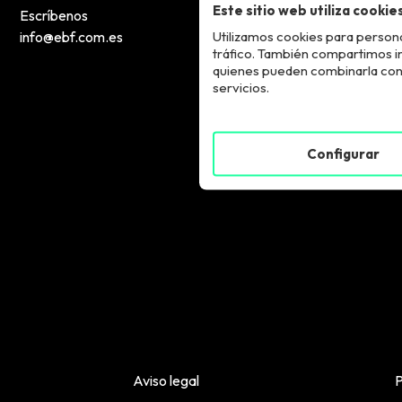
Este sitio web utiliza cookie
Escríbenos
Utilizamos cookies para persona
info@ebf.com.es
tráfico. También compartimos inf
quienes pueden combinarla con 
servicios.
Configurar
Aviso legal
P