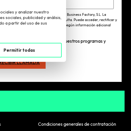
ociales y analizar nuestro
esponsable del tratamiento es European Business Factory, S.L. La
sociales, publicidad y análisis,
lidad del tratamiento es atender tu consulta. Puede acceder, rectificar y
 a partir del uso de sus
imir los datos y ejercer otros derechos según información adicional
 puede consultar
aquí
.
Quiero estar informadx sobre vuestros programas y
ctividades
Permitir todas
s
Condiciones generales de contratación