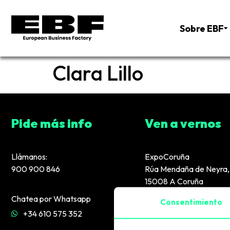
Sobre EBF
Clara Lillo
Pide más info
Ven a vernos
Llámanos:
ExpoCoruña
900 900 846
Rúa Mendaña de Neyra, 
15008 A Coruña
Chatea por Whatsapp
Consentimiento
+34 610 575 352