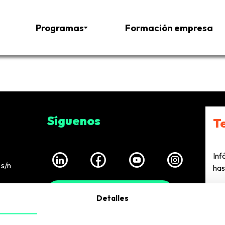
Programas
Formación empresa
Síguenos
T
Inf
s/n
has
European Business Factory
Detalles