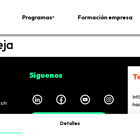
Programas
Formación empresa
eja
Síguenos
T
Inf
s/n
has
European Business Factory
Detalles