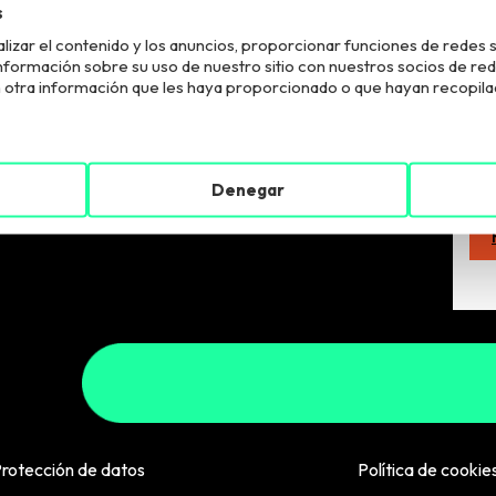
s
lizar el contenido y los anuncios, proporcionar funciones de redes s
El R
ormación sobre su uso de nuestro sitio con nuestros socios de redes 
fina
otra información que les haya proporcionado o que hayan recopilado
supr
que
a
Denegar
rotección de datos
Política de cookie