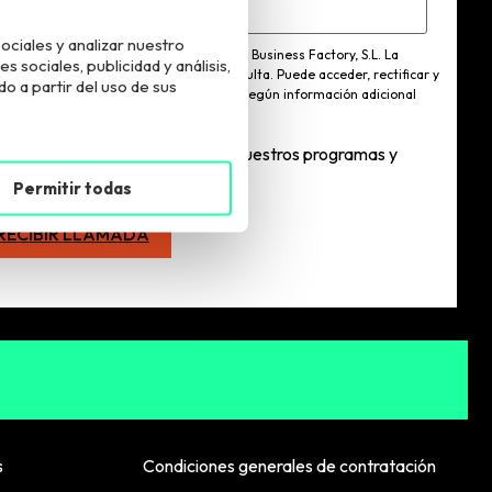
ociales y analizar nuestro
esponsable del tratamiento es European Business Factory, S.L. La
sociales, publicidad y análisis,
lidad del tratamiento es atender tu consulta. Puede acceder, rectificar y
 a partir del uso de sus
imir los datos y ejercer otros derechos según información adicional
 puede consultar
aquí
.
Quiero estar informadx sobre vuestros programas y
ctividades
Permitir todas
s
Condiciones generales de contratación