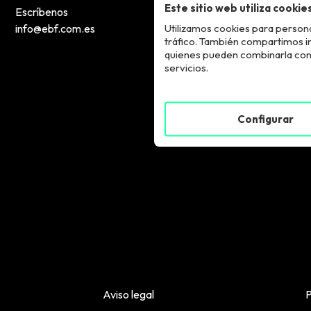
Este sitio web utiliza cookie
Escríbenos
Utilizamos cookies para persona
info@ebf.com.es
tráfico. También compartimos inf
quienes pueden combinarla con 
servicios.
Configurar
Aviso legal
P