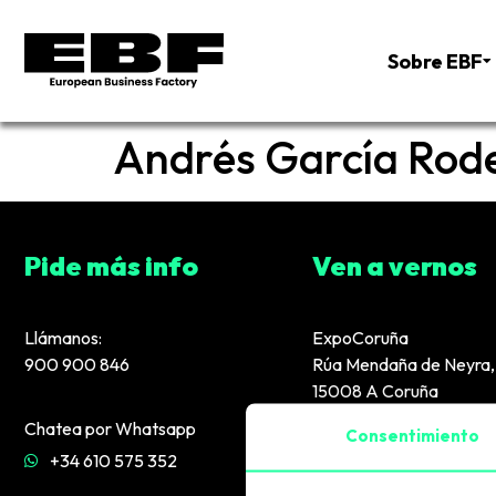
Sobre EBF
Andrés García Rod
Pide más info
Ven a vernos
Llámanos:
ExpoCoruña
900 900 846
Rúa Mendaña de Neyra, 
15008 A Coruña
Chatea por Whatsapp
Consentimiento
+34 610 575 352